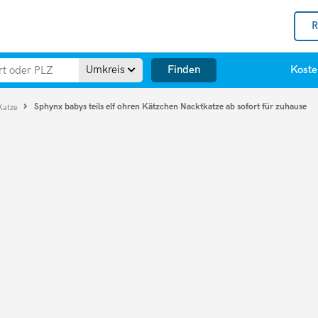
R
Finden
Umkreis
Koste
Sphynx babys teils elf ohren Kätzchen Nacktkatze ab sofort für zuhause
Katze