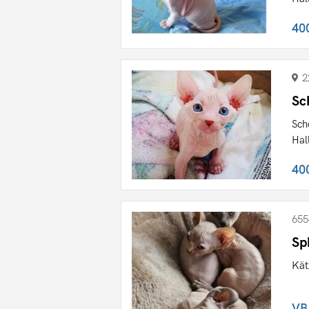
40
2
Sc
Sch
Hal
40
655
Sp
Kät
VB