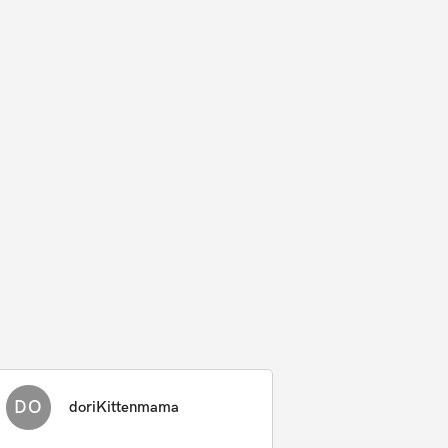
DO
doriKittenmama