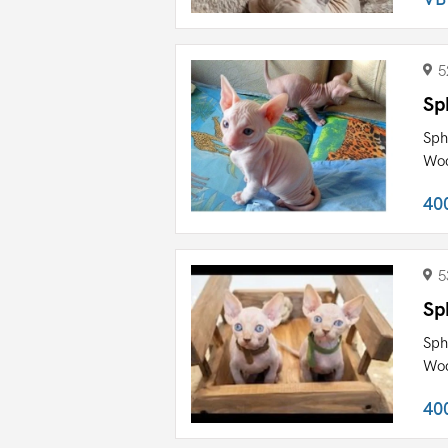
5
Sp
Sph
Woc
40
5
Sp
Sph
Woc
40