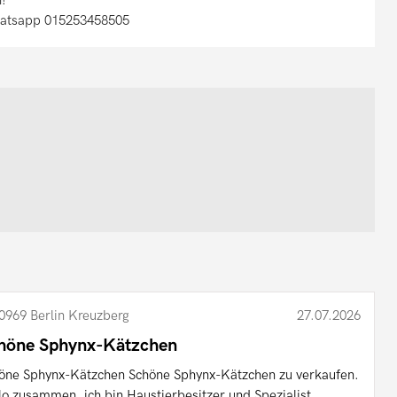
hatsapp 015253458505
0969 Berlin Kreuzberg
27.07.2026
höne Sphynx-Kätzchen
öne Sphynx-Kätzchen Schöne Sphynx-Kätzchen zu verkaufen.
lo zusammen, ich bin Haustierbesitzer und Spezialist ...