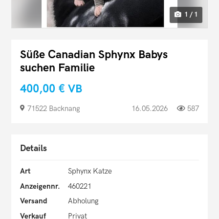
1 / 1
Süße Canadian Sphynx Babys
suchen Familie
400,00 €
VB
71522 Backnang
16.05.2026
587
Details
Art
Sphynx Katze
Anzeigennr.
460221
Versand
Abholung
Verkauf
Privat