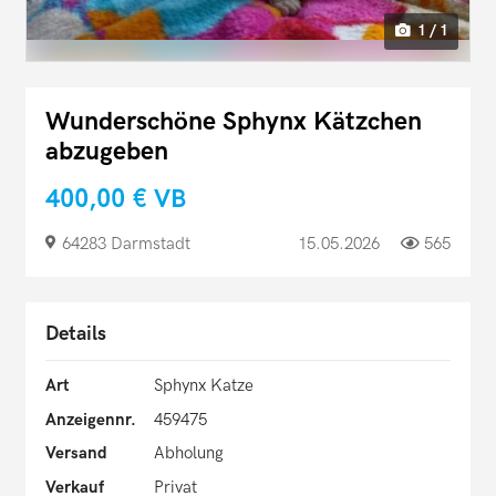
1 / 1
Wunderschöne Sphynx Kätzchen
abzugeben
400,00 €
VB
64283 Darmstadt
15.05.2026
565
Details
Art
Sphynx Katze
Anzeigennr.
459475
Versand
Abholung
Verkauf
Privat