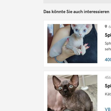
Das könnte Sie auch interessieren
6
Sp
Sph
seh
40
456
Sp
Kät
VB