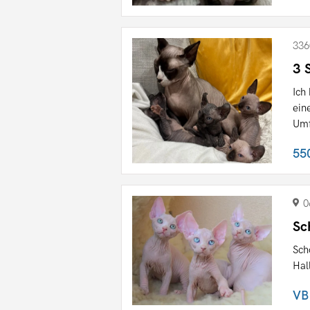
336
3 
Ich
ein
Umf
55
0
Sc
Sch
Hal
VB