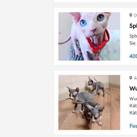
0
Sp
Sph
Sie
40
4
Wu
Wun
Kät
Kät
Fe