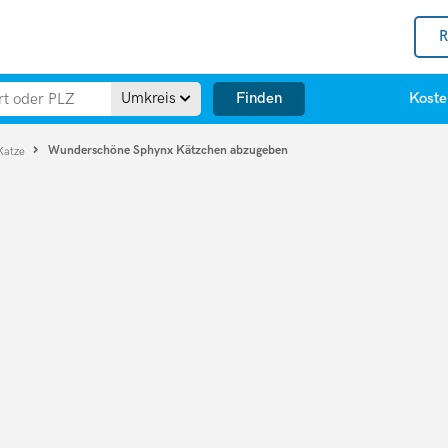
R
Finden
Umkreis
Koste
Wunderschöne Sphynx Kätzchen abzugeben
Katze