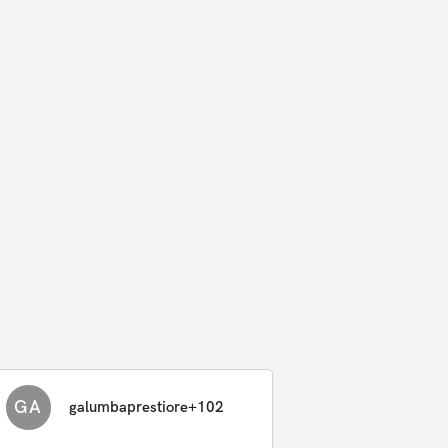
GA
galumbaprestiore+102