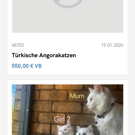
68753
19.01.2026
Türkische Angorakatzen
550,00 €
VB