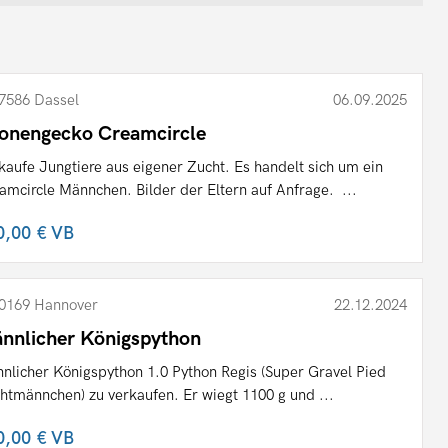
7586 Dassel
06.09.2025
onengecko Creamcircle
kaufe Jungtiere aus eigener Zucht. Es handelt sich um ein
amcircle Männchen. Bilder der Eltern auf Anfrage. ...
0,00 €
VB
0169 Hannover
22.12.2024
nnlicher Königspython
nlicher Königspython 1.0 Python Regis (Super Gravel Pied
htmännchen) zu verkaufen. Er wiegt 1100 g und ...
0,00 €
VB