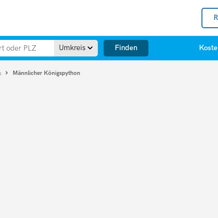
R
Finden
Umkreis
Koste
Männlicher Königspython
ik