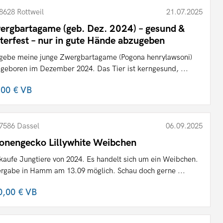
8628 Rottweil
21.07.2025
ergbartagame (geb. Dez. 2024) – gesund &
tterfest – nur in gute Hände abzugeben
 gebe meine junge Zwergbartagame (Pogona henrylawsoni)
 geboren im Dezember 2024. Das Tier ist kerngesund, ...
,00 €
VB
7586 Dassel
06.09.2025
onengecko Lillywhite Weibchen
kaufe Jungtiere von 2024. Es handelt sich um ein Weibchen.
rgabe in Hamm am 13.09 möglich. Schau doch gerne ...
0,00 €
VB