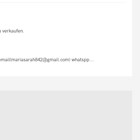
u verkaufen.
er email(mariasarah842@gmail.com) whatspp...