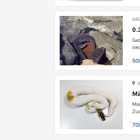
845
0.
Geb
ink
50
3
Mä
Män
Zuc
70