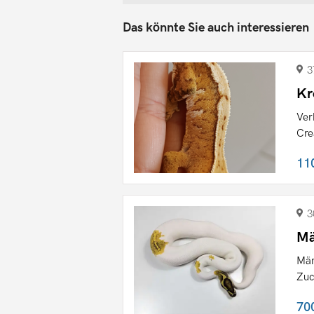
Das könnte Sie auch interessieren
3
Kr
Ver
Cre
11
3
Mä
Män
Zuc
70