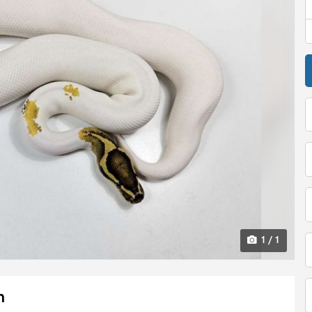
1 / 1
n