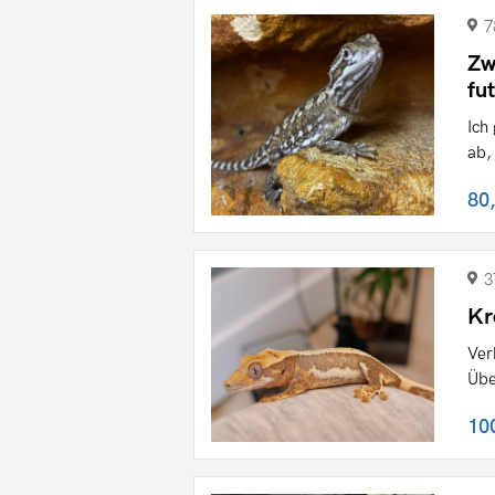
7
Zw
fu
Ich
ab,
80
3
Kr
Ver
Übe
10