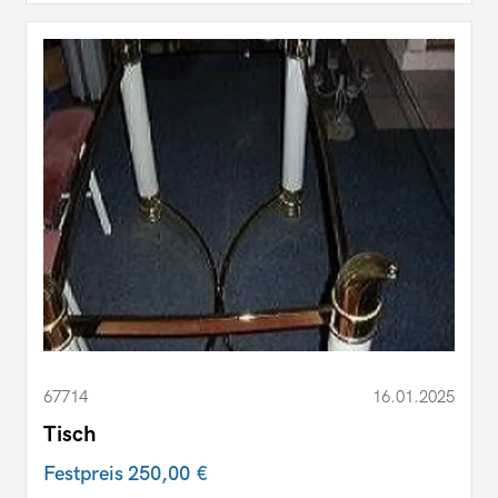
67714
16.01.2025
Tisch
Festpreis
250,00 €