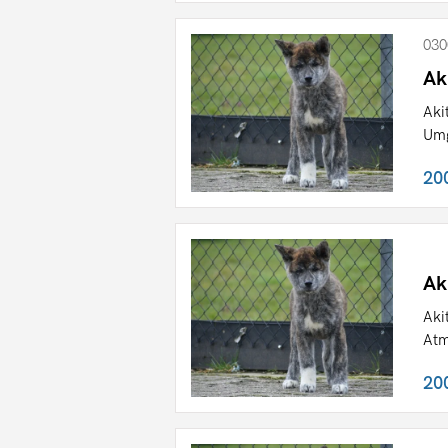
030
Ak
Aki
Umg
20
Ak
Aki
Atm
20