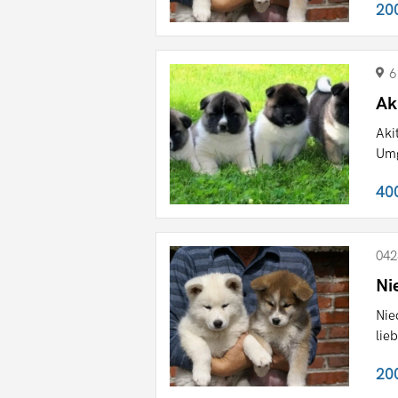
20
6
Ak
Aki
Umg
40
042
Ni
Nie
lie
20