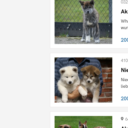
032
Ak
Wha
wur
20
410
Ni
Nie
lie
20
6