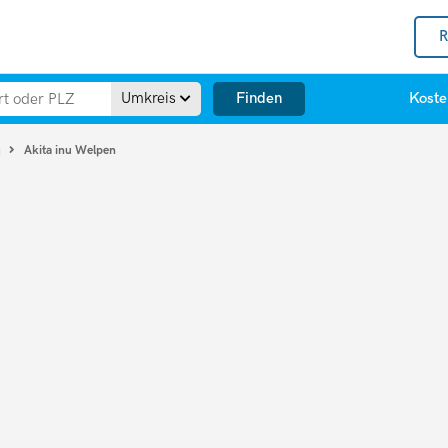
R
Finden
Umkreis
Koste
Akita inu Welpen
u