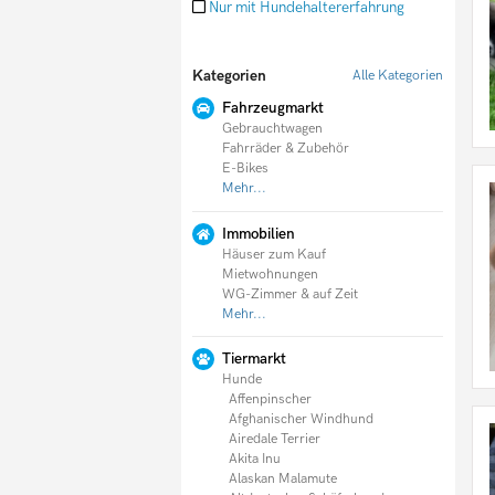
Nur mit Hundehaltererfahrung
Doodle
Englische Bulldogge
English Cocker Spaniel
Kategorien
Alle Kategorien
English Setter
Entlebucher Sennenhund
Fahrzeugmarkt
Fila Brasileiro
Gebrauchtwagen
Flat Coated Retriever
Fahrräder & Zubehör
Foxterrier
E-Bikes
Französische Bulldogge
Mehr...
Germanischer Bärenhund
Schäferhund
Immobilien
Goldendoodle
Häuser zum Kauf
Golden Retriever
Mietwohnungen
Gordon Setter
WG-Zimmer & auf Zeit
Greyhound
Mehr...
Groenendael
Havaneser
Holländischer Schäferhund
Tiermarkt
Hovawart
Hunde
Husky
Affenpinscher
Irischer Wolfshund
Afghanischer Windhund
Irish Setter
Airedale Terrier
Irish Soft Coated Wheaten Terrier
Akita Inu
Irish Terrier
Alaskan Malamute