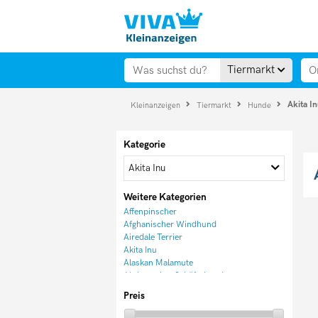
Tiermarkt
Akita I
Kleinanzeigen
Tiermarkt
Hunde
Kategorie
Akita Inu
Weitere Kategorien
Affenpinscher
Afghanischer Windhund
Airedale Terrier
Akita Inu
Alaskan Malamute
Altdeutscher Schäferhund
American Akita
Preis
Appenzeller Sennenhund
Australian Cattle Dog