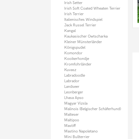
Irish Setter
Irish Soft Coated Wheaten Terrier
Irish Terrier
Italienisches Windspiel
Jack Russel Terrier
Kangal
Kaukasischer Owtscharka
Kleiner Münsterländer
Königspudel
Komondor
Kooikerhondje
Kromfohrländer
Kuvasz
Labradoodle
Labrador
Landseer
Leonberger
Lhasa Apso
Magyar Vizsla
Malinois (Belgischer Schäferhund)
Malteser
Maltipoo
Mastiff
Mastino Napoletano
Mini Bullterrier