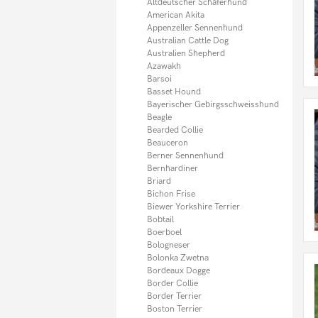
Italienisches Windspiel
Altdeutscher Schäferhund
Jack Russel Terrier
American Akita
Kangal
Appenzeller Sennenhund
Kaukasischer Owtscharka
Australian Cattle Dog
Kleiner Münsterländer
Australien Shepherd
Königspudel
Azawakh
Komondor
Barsoi
Kooikerhondje
Basset Hound
Kromfohrländer
Bayerischer Gebirgsschweisshund
Kuvasz
Beagle
Labradoodle
Bearded Collie
Labrador
Beauceron
Landseer
Berner Sennenhund
Leonberger
Bernhardiner
Lhasa Apso
Briard
Magyar Vizsla
Bichon Frise
Malinois (Belgischer Schäferhund)
Biewer Yorkshire Terrier
Malteser
Bobtail
Maltipoo
Boerboel
Mastiff
Bologneser
Mastino Napoletano
Bolonka Zwetna
Mini Bullterrier
Bordeaux Dogge
Mittelschnauzer
Border Collie
Mischlingshunde
Border Terrier
Mops
Boston Terrier