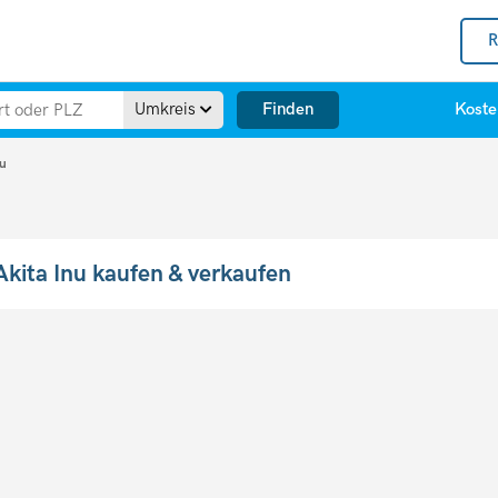
R
Finden
Umkreis
Koste
nu
Akita Inu kaufen & verkaufen