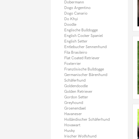
Sheltie
Dobermann
Shiba Inu
Dogo Argentino
Shih Tzu
Dogo Canario
Spitz
Do Khyi
Springer Spaniel
Doodle
Tervueren
Englische Bulldogge
Thai Ridgeback
English Cocker Spaniel
Tibet Spaniel
English Setter
Tibet Terrier
Entlebucher Sennenhund
Toy Pudel
Fila Brasileiro
Weimaraner
Flat Coated Retriever
Weisser Schäferhund
Foxterrier
Welsh Terrier
Französische Bulldogge
West Highland Terrier
Germanischer Bärenhund
Whippet
Schäferhund
Yorkshire Terrier
Goldendoodle
Zwergpinscher
Golden Retriever
Zwergpudel
Gordon Setter
Zwergspitz
Greyhound
Zwergschnauzer
Groenendael
Sonstige Hunde
Havaneser
Hundefutter
Holländischer Schäferhund
Welpen
Hovawart
Husky
Irischer Wolfshund