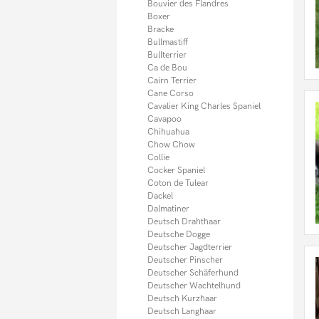
Münsterländer
Bouvier des Flandres
Neufundländer
Boxer
Norfolk Terrier
Bracke
Old English Bulldog
Bullmastiff
Papillon
Bullterrier
Pekinese
Ca de Bou
Pitbull
Cairn Terrier
Podenco
Cane Corso
Pomsky
Cavalier King Charles Spaniel
Portugiesischer Wasserhund
Cavapoo
Prager Rattler
Chihuahua
Presa Canario
Chow Chow
Pudel
Collie
Pudelpointer
Cocker Spaniel
Puggle
Coton de Tulear
Rhodesian Ridgeback
Dackel
Riesenschnauzer
Dalmatiner
Rottweiler
Deutsch Drahthaar
Russkiy Toy
Deutsche Dogge
Saluki
Deutscher Jagdterrier
Samojede
Deutscher Pinscher
Sarplaninac
Deutscher Schäferhund
Schweizer Sennenhund
Deutscher Wachtelhund
Scottish Terrier
Deutsch Kurzhaar
Shar Pei
Deutsch Langhaar