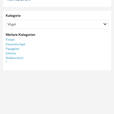
Kategorie
Vögel
Weitere Kategorien
Finken
Kanarienvögel
Papageien
Sittiche
Wellensittich
Tauben
Wachteln
Sonstige Vögel