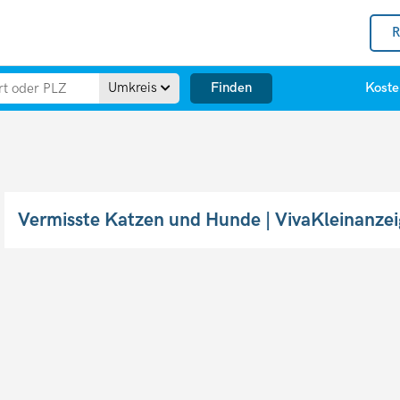
R
Finden
Umkreis
Koste
Vermisste Katzen und Hunde | VivaKleinanze