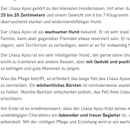
Der Lhasa Apso gehört zu den kleineren Hunderassen, mit einer du
25 bis 28 Zentimetern
und einem Gewicht von 6 bis 7 Kilogramm. T
überraschend starker und widerstandsfähiger Hund.
Der Lhasa Apso ist als
wachsamer Hund
bekannt. Er ist sehr loya
Familie, kann aber gegenüber Fremden etwas reserviert sein. Er is
zögern, sein Territorium zu verteidigen, wenn er es für notwendig h
Der Lhasa Apso ist ein sehr intelligenter Hund, der gerne seine Una
leicht zu trainieren wie andere Rassen, aber
mit Geduld und positi
zu befolgen und gute Manieren zu zeigen.
Was die Pflege betrifft, so erfordert das lange Fell des Lhasa Apso
zu vermeiden. Ein
wöchentliches Bürsten
ist normalerweise ausre
zu halten. Manche Besitzer entscheiden jedoch, das Fell ihres Lha
erleichtern.
Am Ende ist es erwähnenswert, dass der Lhasa Apso trotz seines 
unabhängigen Charakters ein
liebevoller und treuer Begleiter
ist,
entwickelt. Mit der richtigen Pflege und Erziehung wird er ein wertv