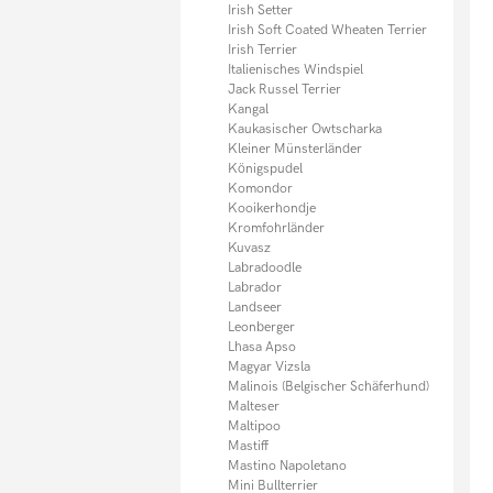
Irish Setter
Irish Soft Coated Wheaten Terrier
Irish Terrier
Italienisches Windspiel
Jack Russel Terrier
Kangal
Kaukasischer Owtscharka
Kleiner Münsterländer
Königspudel
Komondor
Kooikerhondje
Kromfohrländer
Kuvasz
Labradoodle
Labrador
Landseer
Leonberger
Lhasa Apso
Magyar Vizsla
Malinois (Belgischer Schäferhund)
Malteser
Maltipoo
Mastiff
Mastino Napoletano
Mini Bullterrier