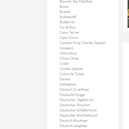
Münsterländer
Bouvier des Flandres
Neufundländer
Boxer
Norfolk Terrier
Bracke
Old English Bulldog
Bullmastiff
Papillon
Bullterrier
Pekinese
Ca de Bou
Pitbull
Cairn Terrier
Podenco
Cane Corso
Pomsky
Cavalier King Charles Spaniel
Portugiesischer Wasserhund
Cavapoo
Prager Rattler
Chihuahua
Presa Canario
Chow Chow
Pudel
Collie
Pudelpointer
Cocker Spaniel
Puggle
Coton de Tulear
Rhodesian Ridgeback
Dackel
Riesenschnauzer
Dalmatiner
Rottweiler
Deutsch Drahthaar
Russkiy Toy
Deutsche Dogge
Saluki
Deutscher Jagdterrier
Samojede
Deutscher Pinscher
Sarplaninac
Deutscher Schäferhund
Schweizer Sennenhund
Deutscher Wachtelhund
Scottish Terrier
Deutsch Kurzhaar
Shar Pei
Deutsch Langhaar