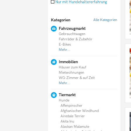
Nur mit Hundehaltererfahrung
Doodle
Englische Bulldogge
English Cocker Spaniel
Kategorien
Alle Kategorien
English Setter
Entlebucher Sennenhund
Fahrzeugmarkt
Fila Brasileiro
Gebrauchtwagen
Flat Coated Retriever
Fahrräder & Zubehör
Foxterrier
E-Bikes
Französische Bulldogge
Mehr...
Germanischer Bärenhund
Schäferhund
Immobilien
Goldendoodle
Häuser zum Kauf
Golden Retriever
Mietwohnungen
Gordon Setter
WG-Zimmer & auf Zeit
Greyhound
Mehr...
Groenendael
Havaneser
Holländischer Schäferhund
Tiermarkt
Hovawart
Hunde
Husky
Affenpinscher
Irischer Wolfshund
Afghanischer Windhund
Irish Setter
Airedale Terrier
Irish Soft Coated Wheaten Terrier
Akita Inu
Irish Terrier
Alaskan Malamute