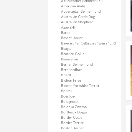
Italienisches Windspiel
Altdeutscher Schäferhund
Jack Russel Terrier
American Akita
Kangal
Appenzeller Sennenhund
Kaukasischer Owtscharka
Australian Cattle Dog
Kleiner Münsterländer
Australien Shepherd
Königspudel
Azawakh
Komondor
Barsoi
Kooikerhondje
Basset Hound
Kromfohrländer
Bayerischer Gebirgsschweisshund
Kuvasz
Beagle
Labradoodle
Bearded Collie
Labrador
Beauceron
Landseer
Berner Sennenhund
Leonberger
Bernhardiner
Lhasa Apso
Briard
Magyar Vizsla
Bichon Frise
Malinois (Belgischer Schäferhund)
Biewer Yorkshire Terrier
Malteser
Bobtail
Maltipoo
Boerboel
Mastiff
Bologneser
Mastino Napoletano
Bolonka Zwetna
Mini Bullterrier
Bordeaux Dogge
Mittelschnauzer
Border Collie
Mischlingshunde
Border Terrier
Mops
Boston Terrier