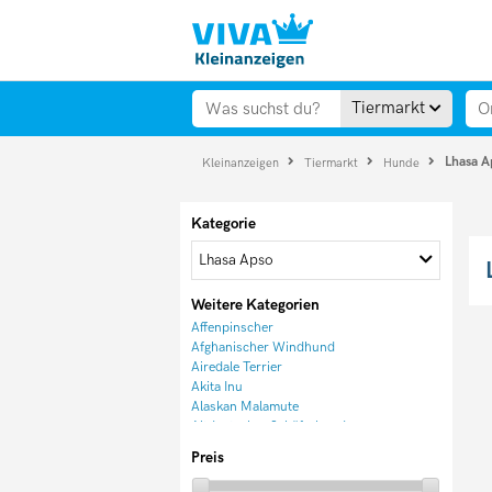
Tiermarkt
Lhasa A
Kleinanzeigen
Tiermarkt
Hunde
Kategorie
Lhasa Apso
Weitere Kategorien
Affenpinscher
Afghanischer Windhund
Airedale Terrier
Akita Inu
Alaskan Malamute
Altdeutscher Schäferhund
American Akita
Preis
Appenzeller Sennenhund
Australian Cattle Dog