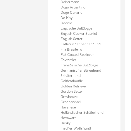
Sheltie
Dobermann
Shiba Inu
Dogo Argentino
Shih Tzu
Dogo Canario
Spitz
Do Khyi
Springer Spaniel
Doodle
Tervueren
Englische Bulldogge
Thai Ridgeback
English Cocker Spaniel
Tibet Spaniel
English Setter
Tibet Terrier
Entlebucher Sennenhund
Toy Pudel
Fila Brasileiro
Weimaraner
Flat Coated Retriever
Weisser Schäferhund
Foxterrier
Welsh Terrier
Französische Bulldogge
West Highland Terrier
Germanischer Bärenhund
Whippet
Schäferhund
Yorkshire Terrier
Goldendoodle
Zwergpinscher
Golden Retriever
Zwergpudel
Gordon Setter
Zwergspitz
Greyhound
Zwergschnauzer
Groenendael
Sonstige Hunde
Havaneser
Hundefutter
Holländischer Schäferhund
Welpen
Hovawart
Husky
Irischer Wolfshund