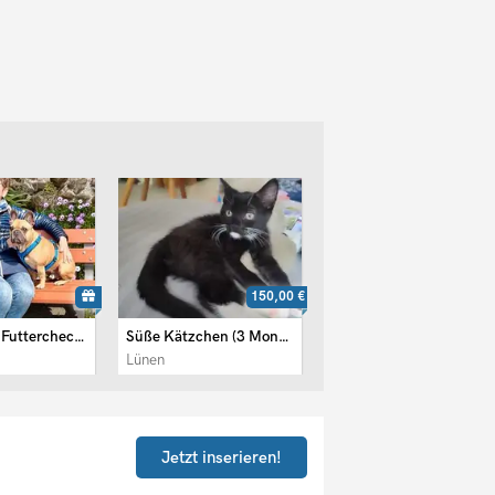
150,00 €
50,00 €
Kostenloser Futtercheck – ...
Süße Kätzchen (3 Monaten)
Biete 2 Unzertrennliche an
Lünen
Freital
Jetzt inserieren!