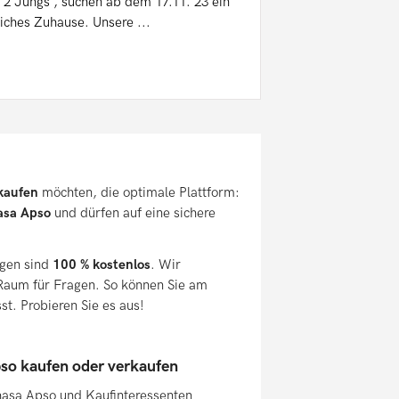
 2 Jungs , suchen ab dem 17.11. 23 ein
liches Zuhause. Unsere ...
kaufen
möchten, die optimale Plattform:
asa Apso
und dürfen auf eine sichere
igen sind
100 % kostenlos
. Wir
Raum für Fragen. So können Sie am
t. Probieren Sie es aus!
pso kaufen oder verkaufen
Lhasa Apso und Kaufinteressenten