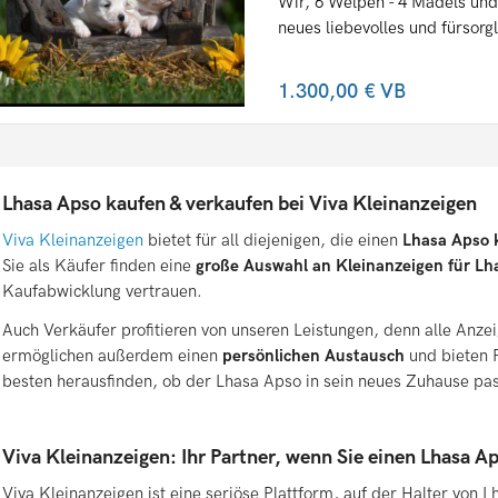
Wir, 6 Welpen - 4 Mädels und
neues liebevolles und fürsorg
1.300,00 €
VB
Lhasa Apso kaufen & verkaufen bei Viva Kleinanzeigen
Viva Kleinanzeigen
bietet für all diejenigen, die einen
Lhasa Apso 
Sie als Käufer finden eine
große Auswahl an Kleinanzeigen für Lh
Kaufabwicklung vertrauen.
Auch Verkäufer profitieren von unseren Leistungen, denn alle Anze
ermöglichen außerdem einen
persönlichen Austausch
und bieten 
besten herausfinden, ob der Lhasa Apso in sein neues Zuhause pass
Viva Kleinanzeigen: Ihr Partner, wenn Sie einen Lhasa A
Viva Kleinanzeigen ist eine seriöse Plattform, auf der Halter von 