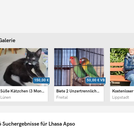
Galerie
150,00 €
50,00 €
VB
Süße Kätzchen (3 Monaten)
Biete 2 Unzertrennliche an
Lünen
Freital
Lippstadt
6 Suchergebnisse für Lhasa Apso