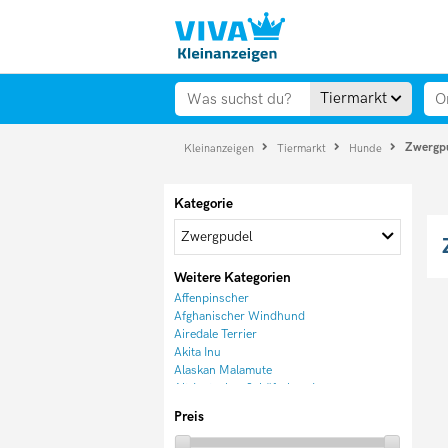
Tiermarkt
Zwergp
Kleinanzeigen
Tiermarkt
Hunde
Kategorie
Zwergpudel
Weitere Kategorien
Affenpinscher
Afghanischer Windhund
Airedale Terrier
Akita Inu
Alaskan Malamute
Altdeutscher Schäferhund
American Akita
Preis
Appenzeller Sennenhund
Australian Cattle Dog