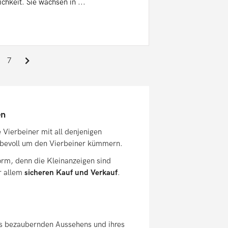
chkeit. Sie wachsen in ...
7
en
ierbeiner mit all denjenigen
ebevoll um den Vierbeiner kümmern.
form, denn die Kleinanzeigen sind
r allem
sicheren Kauf und Verkauf
.
es bezaubernden Aussehens und ihres