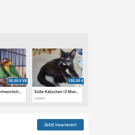
50,00 €
VB
150,00 €
50,00 €
Biete 2 Unzertrennliche an
Süße Kätzchen (3 Monaten)
Biete 2 Unzertrennliche an
Lünen
Freital
Jetzt inserieren!