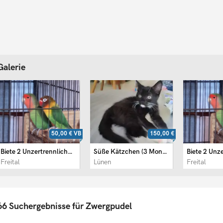
Galerie
50,00 €
VB
150,00 €
Biete 2 Unzertrennliche an
Süße Kätzchen (3 Monaten)
Freital
Lünen
Freital
66 Suchergebnisse für Zwergpudel