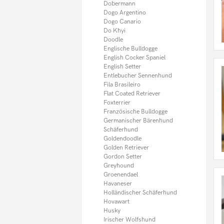
Sheltie
Dobermann
Shiba Inu
Dogo Argentino
Shih Tzu
Dogo Canario
Spitz
Do Khyi
Springer Spaniel
Doodle
Tervueren
Englische Bulldogge
Thai Ridgeback
English Cocker Spaniel
Tibet Spaniel
English Setter
Tibet Terrier
Entlebucher Sennenhund
Toy Pudel
Fila Brasileiro
Weimaraner
Flat Coated Retriever
Weisser Schäferhund
Foxterrier
Welsh Terrier
Französische Bulldogge
West Highland Terrier
Germanischer Bärenhund
Whippet
Schäferhund
Yorkshire Terrier
Goldendoodle
Zwergpinscher
Golden Retriever
Zwergpudel
Gordon Setter
Zwergspitz
Greyhound
Zwergschnauzer
Groenendael
Sonstige Hunde
Havaneser
Hundefutter
Holländischer Schäferhund
Welpen
Hovawart
Husky
Irischer Wolfshund