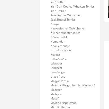
Irish Setter
Irish Soft Coated Wheaten Terrier
Irish Terrier
Italienisches Windspiel
Jack Russel Terrier
Kangal
Kaukasischer Owtscharka
Kleiner Münsterländer
Königspudel
Komondor
Kooikerhondje
Kromfohrländer
Kuvasz
Labradoodle
Labrador
Landseer
Leonberger
Lhasa Apso
Magyar Vizsla
Malinois (Belgischer Schäferhund)
Malteser
Maltipoo
Mastiff
Mastino Napoletano
Mini Bullterrier