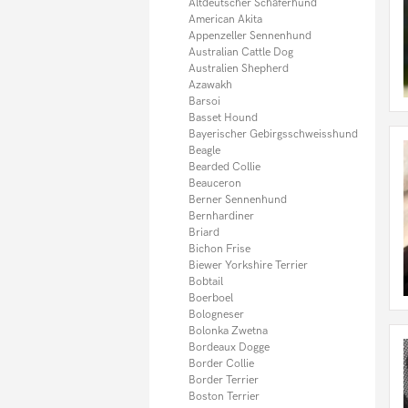
Italienisches Windspiel
Altdeutscher Schäferhund
Jack Russel Terrier
American Akita
Kangal
Appenzeller Sennenhund
Kaukasischer Owtscharka
Australian Cattle Dog
Kleiner Münsterländer
Australien Shepherd
Königspudel
Azawakh
Komondor
Barsoi
Kooikerhondje
Basset Hound
Kromfohrländer
Bayerischer Gebirgsschweisshund
Kuvasz
Beagle
Labradoodle
Bearded Collie
Labrador
Beauceron
Landseer
Berner Sennenhund
Leonberger
Bernhardiner
Lhasa Apso
Briard
Magyar Vizsla
Bichon Frise
Malinois (Belgischer Schäferhund)
Biewer Yorkshire Terrier
Malteser
Bobtail
Maltipoo
Boerboel
Mastiff
Bologneser
Mastino Napoletano
Bolonka Zwetna
Mini Bullterrier
Bordeaux Dogge
Mittelschnauzer
Border Collie
Mischlingshunde
Border Terrier
Mops
Boston Terrier