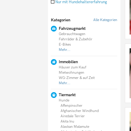
Nur mit Hundehaltererfahrung
Doodle
Englische Bulldogge
English Cocker Spaniel
Kategorien
Alle Kategorien
English Setter
Entlebucher Sennenhund
Fahrzeugmarkt
Fila Brasileiro
Gebrauchtwagen
Flat Coated Retriever
Fahrräder & Zubehör
Foxterrier
E-Bikes
Französische Bulldogge
Mehr...
Germanischer Bärenhund
Schäferhund
Immobilien
Goldendoodle
Häuser zum Kauf
Golden Retriever
Mietwohnungen
Gordon Setter
WG-Zimmer & auf Zeit
Greyhound
Mehr...
Groenendael
Havaneser
Holländischer Schäferhund
Tiermarkt
Hovawart
Hunde
Husky
Affenpinscher
Irischer Wolfshund
Afghanischer Windhund
Irish Setter
Airedale Terrier
Irish Soft Coated Wheaten Terrier
Akita Inu
Irish Terrier
Alaskan Malamute