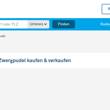
R
Finden
Umkreis
Koste
udel
Zwergpudel kaufen & verkaufen