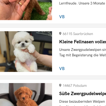
Lernfreude. Unsere 3 Monate a
VB
66115 Saarbrücken
Kleine Fellnasen voll
Unsere Zwergpudelwelpen sin
Tag mit Begeisterung die Welt
VB
14467 Potsdam
Süße Zwergpudelwelpe
Diese bezaubernden Welpen b