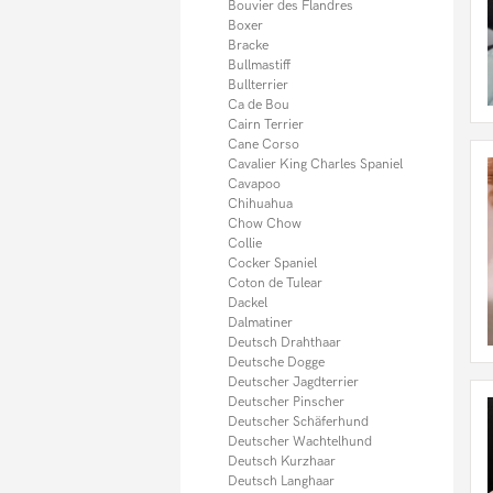
Münsterländer
Bouvier des Flandres
Neufundländer
Boxer
Norfolk Terrier
Bracke
Old English Bulldog
Bullmastiff
Papillon
Bullterrier
Pekinese
Ca de Bou
Pitbull
Cairn Terrier
Podenco
Cane Corso
Pomsky
Cavalier King Charles Spaniel
Portugiesischer Wasserhund
Cavapoo
Prager Rattler
Chihuahua
Presa Canario
Chow Chow
Pudel
Collie
Pudelpointer
Cocker Spaniel
Puggle
Coton de Tulear
Rhodesian Ridgeback
Dackel
Riesenschnauzer
Dalmatiner
Rottweiler
Deutsch Drahthaar
Russkiy Toy
Deutsche Dogge
Saluki
Deutscher Jagdterrier
Samojede
Deutscher Pinscher
Sarplaninac
Deutscher Schäferhund
Schweizer Sennenhund
Deutscher Wachtelhund
Scottish Terrier
Deutsch Kurzhaar
Shar Pei
Deutsch Langhaar