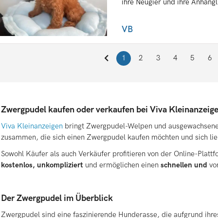
ihre Neugier und ihre Anhängli
VB
1
2
3
4
5
6
Zwergpudel kaufen oder verkaufen bei Viva Kleinanzeig
Viva Kleinanzeigen
bringt Zwergpudel-Welpen und ausgewachsene V
zusammen, die sich einen Zwergpudel kaufen möchten und sich li
Sowohl Käufer als auch Verkäufer profitieren von der Online-Platt
kostenlos, unkompliziert
und ermöglichen einen
schnellen und
vo
Der Zwergpudel im Überblick
Zwergpudel sind eine faszinierende Hunderasse, die aufgrund ihr