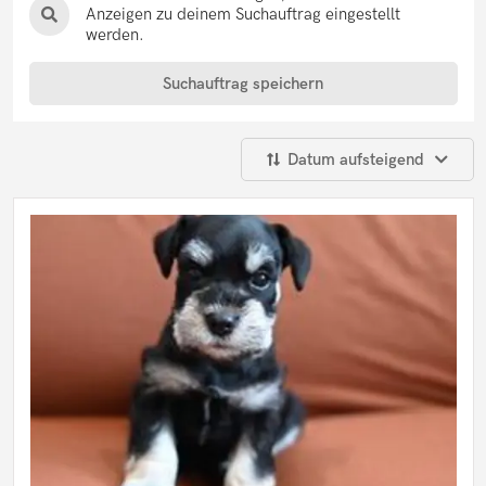
Border Terrier
Anzeigen zu deinem Suchauftrag eingestellt
Boston Terrier
werden.
Bouvier des Flandres
Boxer
Suchauftrag speichern
Bracke
Bullmastiff
Bullterrier
Ca de Bou
Datum aufsteigend
Cairn Terrier
Cane Corso
Cavalier King Charles Spaniel
Cavapoo
Chihuahua
Chow Chow
Collie
Cocker Spaniel
Coton de Tulear
Dackel
Dalmatiner
Deutsch Drahthaar
Deutsche Dogge
Deutscher Jagdterrier
Deutscher Pinscher
Deutscher Schäferhund
Deutscher Wachtelhund