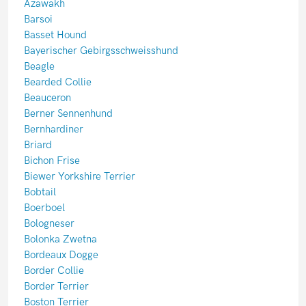
Azawakh
Barsoi
Basset Hound
Bayerischer Gebirgsschweisshund
Beagle
Bearded Collie
Beauceron
Berner Sennenhund
Bernhardiner
Briard
Bichon Frise
Biewer Yorkshire Terrier
Bobtail
Boerboel
Bologneser
Bolonka Zwetna
Bordeaux Dogge
Border Collie
Border Terrier
Boston Terrier