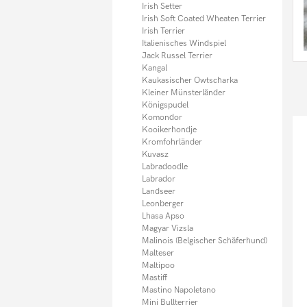
Irish Setter
Irish Soft Coated Wheaten Terrier
Irish Terrier
Italienisches Windspiel
Jack Russel Terrier
Kangal
Kaukasischer Owtscharka
Kleiner Münsterländer
Königspudel
Komondor
Kooikerhondje
Kromfohrländer
Kuvasz
Labradoodle
Labrador
Landseer
Leonberger
Lhasa Apso
Magyar Vizsla
Malinois (Belgischer Schäferhund)
Malteser
Maltipoo
Mastiff
Mastino Napoletano
Mini Bullterrier