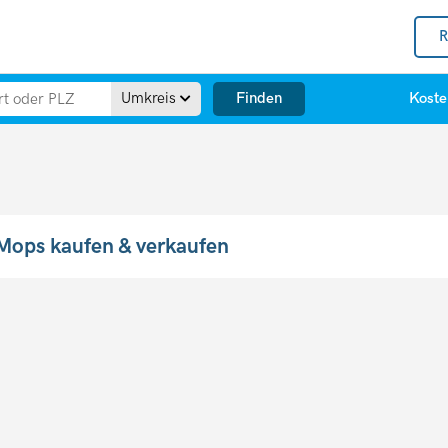
R
Finden
Umkreis
Koste
Mops kaufen & verkaufen