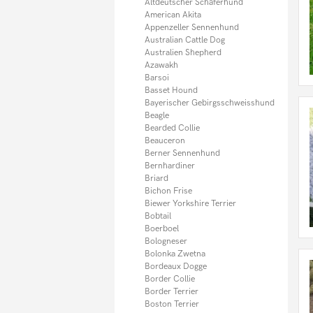
Italienisches Windspiel
Altdeutscher Schäferhund
Jack Russel Terrier
American Akita
Kangal
Appenzeller Sennenhund
Kaukasischer Owtscharka
Australian Cattle Dog
Kleiner Münsterländer
Australien Shepherd
Königspudel
Azawakh
Komondor
Barsoi
Kooikerhondje
Basset Hound
Kromfohrländer
Bayerischer Gebirgsschweisshund
Kuvasz
Beagle
Labradoodle
Bearded Collie
Labrador
Beauceron
Landseer
Berner Sennenhund
Leonberger
Bernhardiner
Lhasa Apso
Briard
Magyar Vizsla
Bichon Frise
Malinois (Belgischer Schäferhund)
Biewer Yorkshire Terrier
Malteser
Bobtail
Maltipoo
Boerboel
Mastiff
Bologneser
Mastino Napoletano
Bolonka Zwetna
Mini Bullterrier
Bordeaux Dogge
Mittelschnauzer
Border Collie
Mischlingshunde
Border Terrier
Mops
Boston Terrier