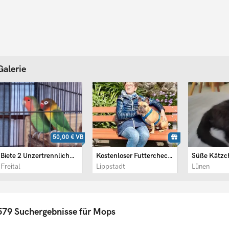
Galerie
50,00 €
VB
Biete 2 Unzertrennliche an
Kostenloser Futtercheck – ...
Freital
Lippstadt
Lünen
579 Suchergebnisse für Mops