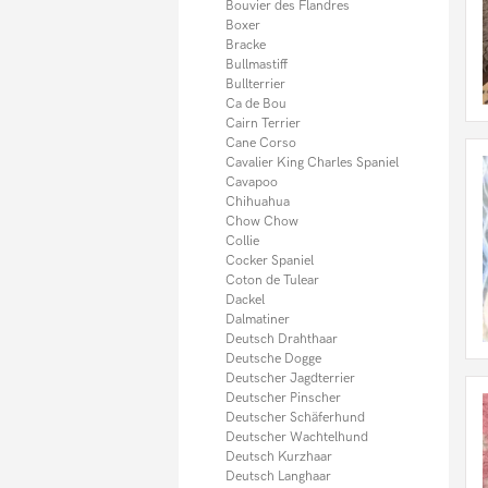
Münsterländer
Bouvier des Flandres
Neufundländer
Boxer
Norfolk Terrier
Bracke
Old English Bulldog
Bullmastiff
Papillon
Bullterrier
Pekinese
Ca de Bou
Pitbull
Cairn Terrier
Podenco
Cane Corso
Pomsky
Cavalier King Charles Spaniel
Portugiesischer Wasserhund
Cavapoo
Prager Rattler
Chihuahua
Presa Canario
Chow Chow
Pudel
Collie
Pudelpointer
Cocker Spaniel
Puggle
Coton de Tulear
Rhodesian Ridgeback
Dackel
Riesenschnauzer
Dalmatiner
Rottweiler
Deutsch Drahthaar
Russkiy Toy
Deutsche Dogge
Saluki
Deutscher Jagdterrier
Samojede
Deutscher Pinscher
Sarplaninac
Deutscher Schäferhund
Schweizer Sennenhund
Deutscher Wachtelhund
Scottish Terrier
Deutsch Kurzhaar
Shar Pei
Deutsch Langhaar