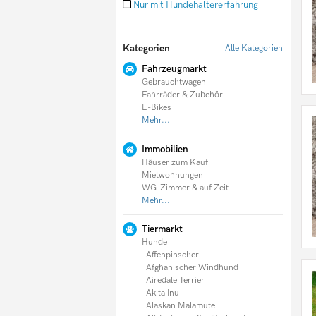
Nur mit Hundehaltererfahrung
Doodle
Englische Bulldogge
English Cocker Spaniel
Kategorien
Alle Kategorien
English Setter
Entlebucher Sennenhund
Fahrzeugmarkt
Fila Brasileiro
Gebrauchtwagen
Flat Coated Retriever
Fahrräder & Zubehör
Foxterrier
E-Bikes
Französische Bulldogge
Mehr...
Germanischer Bärenhund
Schäferhund
Immobilien
Goldendoodle
Häuser zum Kauf
Golden Retriever
Mietwohnungen
Gordon Setter
WG-Zimmer & auf Zeit
Greyhound
Mehr...
Groenendael
Havaneser
Holländischer Schäferhund
Tiermarkt
Hovawart
Hunde
Husky
Affenpinscher
Irischer Wolfshund
Afghanischer Windhund
Irish Setter
Airedale Terrier
Irish Soft Coated Wheaten Terrier
Akita Inu
Irish Terrier
Alaskan Malamute