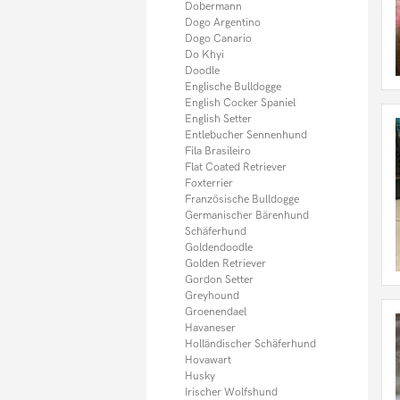
Sheltie
Dobermann
Shiba Inu
Dogo Argentino
Shih Tzu
Dogo Canario
Spitz
Do Khyi
Springer Spaniel
Doodle
Tervueren
Englische Bulldogge
Thai Ridgeback
English Cocker Spaniel
Tibet Spaniel
English Setter
Tibet Terrier
Entlebucher Sennenhund
Toy Pudel
Fila Brasileiro
Weimaraner
Flat Coated Retriever
Weisser Schäferhund
Foxterrier
Welsh Terrier
Französische Bulldogge
West Highland Terrier
Germanischer Bärenhund
Whippet
Schäferhund
Yorkshire Terrier
Goldendoodle
Zwergpinscher
Golden Retriever
Zwergpudel
Gordon Setter
Zwergspitz
Greyhound
Zwergschnauzer
Groenendael
Sonstige Hunde
Havaneser
Hundefutter
Holländischer Schäferhund
Welpen
Hovawart
Husky
Irischer Wolfshund