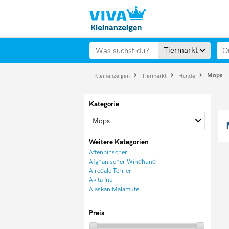
Tiermarkt
Mops
Kleinanzeigen
Tiermarkt
Hunde
Kategorie
Mops
Weitere Kategorien
Affenpinscher
Afghanischer Windhund
Airedale Terrier
Akita Inu
Alaskan Malamute
Altdeutscher Schäferhund
American Akita
Preis
Appenzeller Sennenhund
Australian Cattle Dog