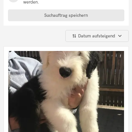
Boston Terrier
werden.
Bouvier des Flandres
Boxer
Suchauftrag speichern
Bracke
Bullmastiff
Bullterrier
Ca de Bou
Datum aufsteigend
Cairn Terrier
Cane Corso
Cavalier King Charles Spaniel
Cavapoo
Chihuahua
Chow Chow
Collie
Cocker Spaniel
Coton de Tulear
Dackel
Dalmatiner
Deutsch Drahthaar
Deutsche Dogge
Deutscher Jagdterrier
Deutscher Pinscher
Deutscher Schäferhund
Deutscher Wachtelhund
Deutsch Kurzhaar