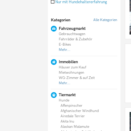
Nur mit Hundehaltererfahrung
Doodle
Englische Bulldogge
English Cocker Spaniel
Kategorien
Alle Kategorien
English Setter
Entlebucher Sennenhund
Fahrzeugmarkt
Fila Brasileiro
Gebrauchtwagen
Flat Coated Retriever
Fahrräder & Zubehör
Foxterrier
E-Bikes
Französische Bulldogge
Mehr...
Germanischer Bärenhund
Schäferhund
Immobilien
Goldendoodle
Häuser zum Kauf
Golden Retriever
Mietwohnungen
Gordon Setter
WG-Zimmer & auf Zeit
Greyhound
Mehr...
Groenendael
Havaneser
Holländischer Schäferhund
Tiermarkt
Hovawart
Hunde
Husky
Affenpinscher
Irischer Wolfshund
Afghanischer Windhund
Irish Setter
Airedale Terrier
Irish Soft Coated Wheaten Terrier
Akita Inu
Irish Terrier
Alaskan Malamute