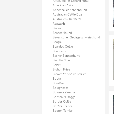
Italienisches Windspiel
Altdeutscher Schäferhund
Jack Russel Terrier
American Akita
Kangal
Appenzeller Sennenhund
Kaukasischer Owtscharka
Australian Cattle Dog
Kleiner Münsterländer
Australien Shepherd
Königspudel
Azawakh
Komondor
Barsoi
Kooikerhondje
Basset Hound
Kromfohrländer
Bayerischer Gebirgsschweisshund
Kuvasz
Beagle
Labradoodle
Bearded Collie
Labrador
Beauceron
Landseer
Berner Sennenhund
Leonberger
Bernhardiner
Lhasa Apso
Briard
Magyar Vizsla
Bichon Frise
Malinois (Belgischer Schäferhund)
Biewer Yorkshire Terrier
Malteser
Bobtail
Maltipoo
Boerboel
Mastiff
Bologneser
Mastino Napoletano
Bolonka Zwetna
Mini Bullterrier
Bordeaux Dogge
Mittelschnauzer
Border Collie
Mischlingshunde
Border Terrier
Mops
Boston Terrier