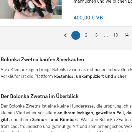
männlichen und weiblichen B
400,00 €
VB
1
2
3
...
13
14
Bolonka Zwetna kaufen & verkaufen
Viva Kleinanzeigen bringt Bolonka Zwetnas mit neuen liebevollen
Verkäufer ist die Plattform
kostenlos, unkompliziert und sicher
.
Der Bolonka Zwetna im Überblick
Der Bolonka Zwetna ist eine kleine Hunderasse, die ursprünglich
kleinen Vierbeiner vor allem
an ihrem lockigen, gewellten Fell,
da
gibt
, und ihrem
Schnurr- und Kinnbart
. Was den Bolonka Zwetna v
fröhliche, freundliche und gutmütige Art und sein anhängliches We