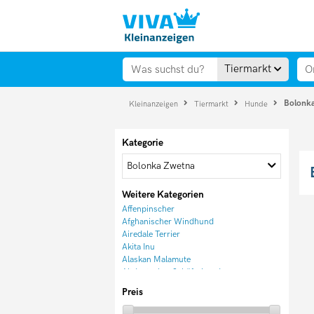
Tiermarkt
Bolonk
Kleinanzeigen
Tiermarkt
Hunde
Kategorie
Bolonka Zwetna
Weitere Kategorien
Affenpinscher
Afghanischer Windhund
Airedale Terrier
Akita Inu
Alaskan Malamute
Altdeutscher Schäferhund
American Akita
Preis
Appenzeller Sennenhund
Australian Cattle Dog