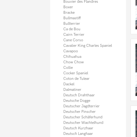
Münsterländer
Bouvier des Flandres
Neufundländer
Boxer
Norfolk Terrier
Bracke
Old English Bulldog
Bullmastiff
Papillon
Bullterrier
Pekinese
Ca de Bou
Pitbull
Cairn Terrier
Podenco
Cane Corso
Pomsky
Cavalier King Charles Spaniel
Portugiesischer Wasserhund
Cavapoo
Prager Rattler
Chihuahua
Presa Canario
Chow Chow
Pudel
Collie
Pudelpointer
Cocker Spaniel
Puggle
Coton de Tulear
Rhodesian Ridgeback
Dackel
Riesenschnauzer
Dalmatiner
Rottweiler
Deutsch Drahthaar
Russkiy Toy
Deutsche Dogge
Saluki
Deutscher Jagdterrier
Samojede
Deutscher Pinscher
Sarplaninac
Deutscher Schäferhund
Schweizer Sennenhund
Deutscher Wachtelhund
Scottish Terrier
Deutsch Kurzhaar
Shar Pei
Deutsch Langhaar