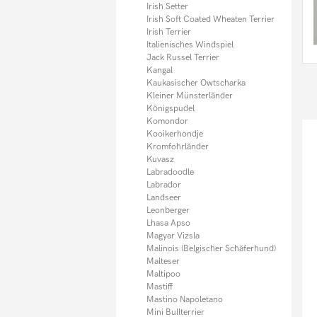
Irish Setter
Irish Soft Coated Wheaten Terrier
Irish Terrier
Italienisches Windspiel
Jack Russel Terrier
Kangal
Kaukasischer Owtscharka
Kleiner Münsterländer
Königspudel
Komondor
Kooikerhondje
Kromfohrländer
Kuvasz
Labradoodle
Labrador
Landseer
Leonberger
Lhasa Apso
Magyar Vizsla
Malinois (Belgischer Schäferhund)
Malteser
Maltipoo
Mastiff
Mastino Napoletano
Mini Bullterrier