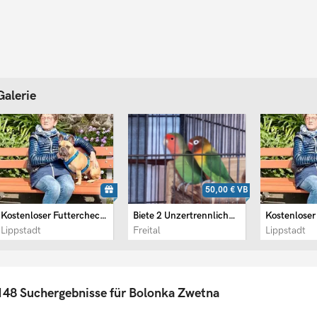
Galerie
50,00 €
VB
Kostenloser Futtercheck – ...
Biete 2 Unzertrennliche an
Lippstadt
Freital
Lippstadt
148 Suchergebnisse für Bolonka Zwetna