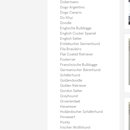
Sheltie
Dobermann
Shiba Inu
Dogo Argentino
Shih Tzu
Dogo Canario
Spitz
Do Khyi
Springer Spaniel
Doodle
Tervueren
Englische Bulldogge
Thai Ridgeback
English Cocker Spaniel
Tibet Spaniel
English Setter
Tibet Terrier
Entlebucher Sennenhund
Toy Pudel
Fila Brasileiro
Weimaraner
Flat Coated Retriever
Weisser Schäferhund
Foxterrier
Welsh Terrier
Französische Bulldogge
West Highland Terrier
Germanischer Bärenhund
Whippet
Schäferhund
Yorkshire Terrier
Goldendoodle
Zwergpinscher
Golden Retriever
Zwergpudel
Gordon Setter
Zwergspitz
Greyhound
Zwergschnauzer
Groenendael
Sonstige Hunde
Havaneser
Hundefutter
Holländischer Schäferhund
Welpen
Hovawart
Husky
Irischer Wolfshund