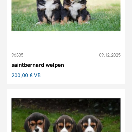
96335
09.12.2025
saintbernard welpen
200,00 €
VB