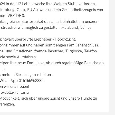
4 in der 12 Lebenswoche ihre Welpen Stube verlassen,
e Impfung, Chip, EU Ausweis und ein Gesundheitszeugnis von
l vom VRZ-DHS.
angreiches Starterpaket das alles beinhaltet um unseren
stressfrei wie möglich zu gestalten (Halsband, Leine,
 Zuchtwart überprüfte Liebhaber - Hobbyzucht.
ohnzimmer auf und haben somit engen Familienanschluss.
che- und Situationen (fremde Besucher, Türglocke, Telefon
nde sowie Autofahren.
elpen ihre neue Familie vorab durch regelmäßige Besuche ab
ten.
 melden Sie sich gerne bei uns.
r WhatsApp 015155953332
n wir uns freuen!
re-della-Fantasia
öglichkeit, sich über unsere Zucht und unsere Hunde zu
ferenzen.