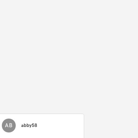
AB
abby58