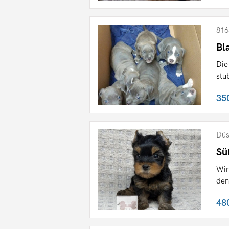
816
Bl
Die
stu
35
Düs
Sü
Wir
den
48