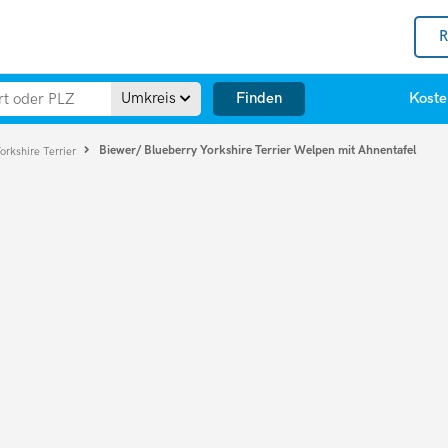
R
Finden
Umkreis
Koste
Biewer/ Blueberry Yorkshire Terrier Welpen mit Ahnentafel
orkshire Terrier