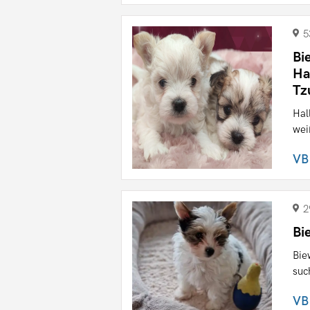
5
Bi
Ha
Tz
Hal
wei
VB
2
Bi
Bie
suc
VB