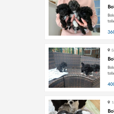
Bo
Bol
tol
36
5
Bo
Bol
tol
40
1
Bo