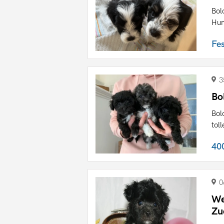
Bol
Hun
Fe
3
Bo
Bol
tol
40
0
We
Zu