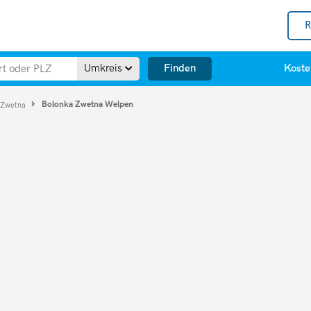
R
Finden
Umkreis
Koste
Bolonka Zwetna Welpen
 Zwetna