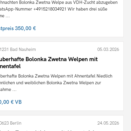
hnachten Bolonka Zwetna Welpe aus VDH-Zucht abzugeben
tsApp-Nummer +4915218034921 Wir haben drei süße
ne ...
stpreis
350,00 €
1231 Bad Nauheim
05.03.2026
uberhafte Bolonka Zwetna Welpen mit
nentafel
berhafte Bolonka Zwetna Welpen mit Ahnentafel Niedlich
nlichen und weiblichen Bolonka Zwetna Welpen zur
ahme ...
0,00 €
VB
0623 Berlin
24.05.2026