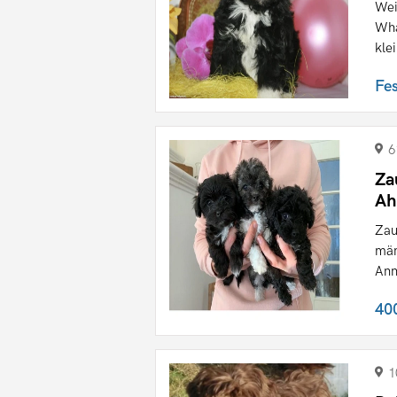
Wei
Wha
klei
Fe
6
Za
Ah
Zau
män
Ann
40
1