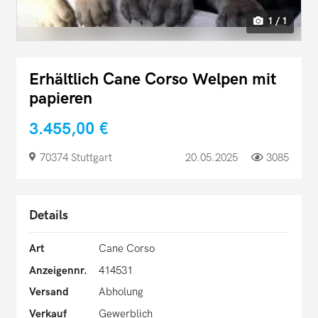
1 / 1
Erhältlich Cane Corso Welpen mit
papieren
3.455,00 €
70374 Stuttgart
20.05.2025
3085
Details
Art
Cane Corso
Anzeigennr.
414531
Versand
Abholung
Verkauf
Gewerblich