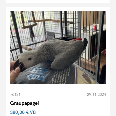
76131
29.11.2024
Graupapagei
380,00 €
VB