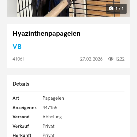
1 / 1
Hyazinthenpapageien
VB
41061
27.02.2026
1222
Details
Art
Papageien
Anzeigennr.
447155
Versand
Abholung
Verkauf
Privat
Herkunft
Privat