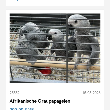
25552
15.05.2026
Afrikanische Graupapageien
200,00 €
VB