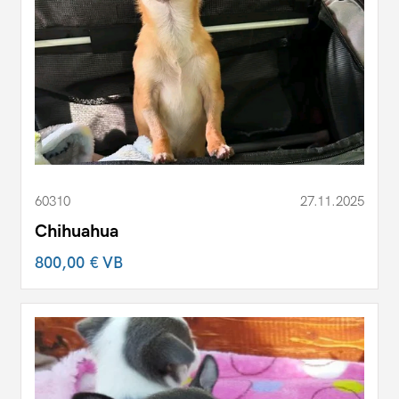
60310
27.11.2025
Chihuahua
800,00 €
VB