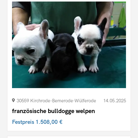
30559 Kirchrode-​Bemerode-​Wülferode
14.05.2025
französische bulldogge welpen
Festpreis
1.508,00 €