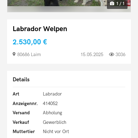
1 / 1
Labrador Welpen
2.530,00 €
80686 Laim
15.05.2025
3036
Details
Art
Labrador
Anzeigennr.
414052
Versand
Abholung
Verkauf
Gewerblich
Muttertier
Nicht vor Ort