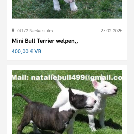
74172 Neckarsulm
27.02.2025
Mini Bull Terrier welpen,,
400,00 €
VB