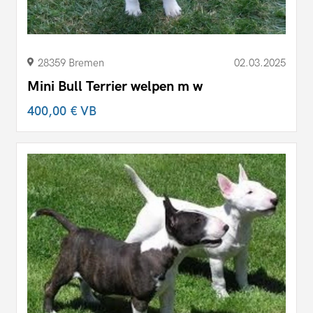
28359 Bremen
02.03.2025
Mini Bull Terrier welpen m w
400,00 €
VB