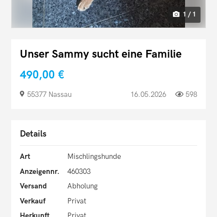
1 / 1
Unser Sammy sucht eine Familie
490,00 €
55377 Nassau
16.05.2026
598
Details
Art
Mischlingshunde
Anzeigennr.
460303
Versand
Abholung
Verkauf
Privat
Herkunft
Privat