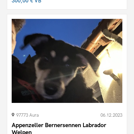
300,00 €
VB
97773 Aura
06.12.2023
Appenzeller Bernersennen Labrador
Welpen