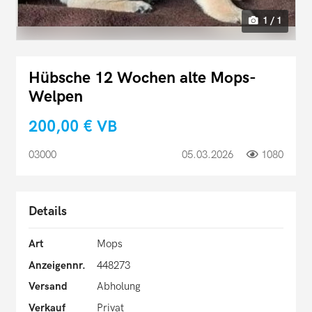
1 / 1
Hübsche 12 Wochen alte Mops-
Welpen
200,00 €
VB
03000
05.03.2026
1080
Details
Art
Mops
Anzeigennr.
448273
Versand
Abholung
Verkauf
Privat