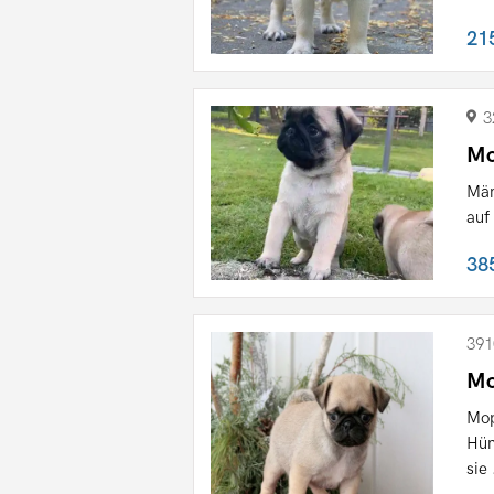
21
3
Mo
Män
auf
38
391
Mo
Mop
Hün
sie 