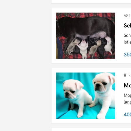
681
Se
Seh
ist
35
7
Mo
Mop
lan
40