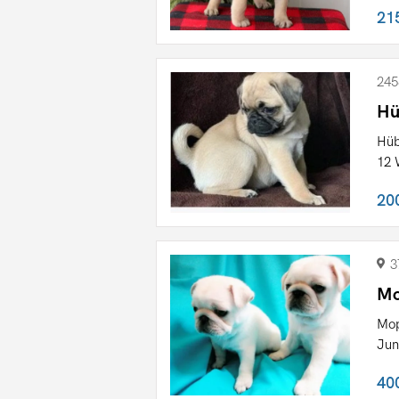
21
245
Hü
Hüb
12 
20
3
Mo
Mop
Jun
40