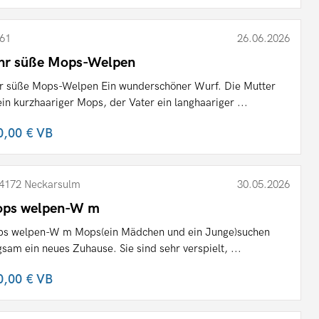
61
26.06.2026
hr süße Mops-Welpen
r süße Mops-Welpen Ein wunderschöner Wurf. Die Mutter
 ein kurzhaariger Mops, der Vater ein langhaariger ...
0,00 €
VB
4172 Neckarsulm
30.05.2026
ps welpen-W m
s welpen-W m Mops(ein Mädchen und ein Junge)suchen
gsam ein neues Zuhause. Sie sind sehr verspielt, ...
0,00 €
VB