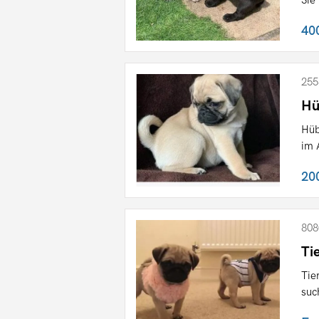
40
255
Hü
Hüb
im 
20
808
Ti
Tie
suc