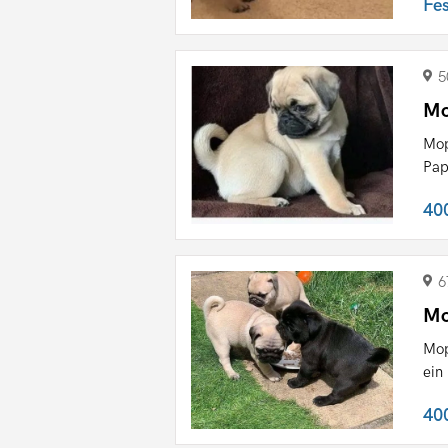
Fe
5
Mo
Mop
Pap
40
6
Mo
Mop
ein
40