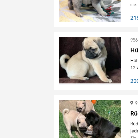
sie.
21
956
Hü
Hüb
12 
20
9
Rü
Rüd
jed
Sie 