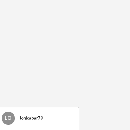
LO
lonicabar79