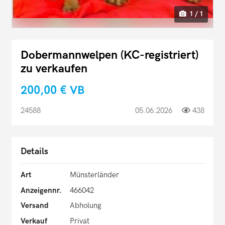
1 / 1
Dobermannwelpen (KC-registriert)
zu verkaufen
200,00 €
VB
24588
05.06.2026
438
Details
Art
Münsterländer
Anzeigennr.
466042
Versand
Abholung
Verkauf
Privat