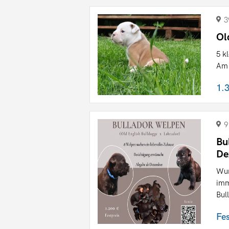
3
Ol
5 k
Am 
1.
9
Bu
De
Wun
imm
Bul
Fe