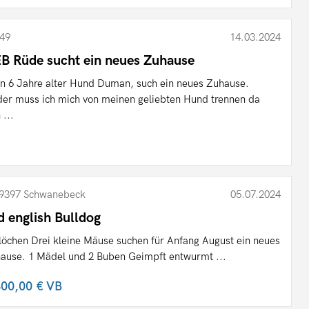
49
14.03.2024
B Rüde sucht ein neues Zuhause
n 6 Jahre alter Hund Duman, such ein neues Zuhause.
der muss ich mich von meinen geliebten Hund trennen da
 ...
9397 Schwanebeck
05.07.2024
d english Bulldog
löchen Drei kleine Mäuse suchen für Anfang August ein neues
ause. 1 Mädel und 2 Buben Geimpft entwurmt ...
300,00 €
VB