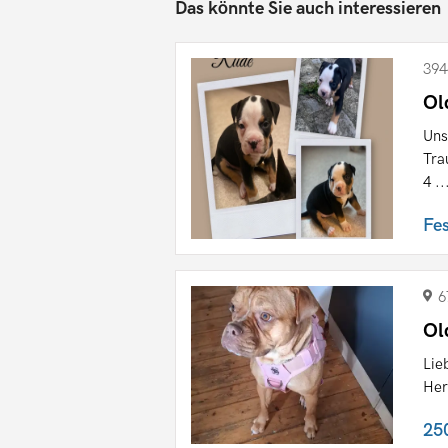
Das könnte Sie auch interessieren
394
Ol
Uns
Tra
4 ..
Fe
6
Ol
Lie
Her
25