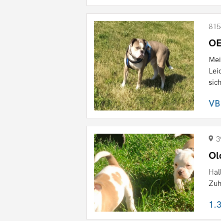
815
OE
Mei
Lei
sich
VB
3
Ol
Hal
Zuh
1.