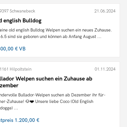
9397 Schwanebeck
21.06.2024
d english Bulldog
leine old english Bulldog Welpen suchen ein neues Zuhause.
6.5 sind sie geboren und können ab Anfang August ...
300,00 €
VB
1161 Hilpoltstein
01.11.2024
llador Welpen suchen ein Zuhause ab
zember
dervolle Bullador-Welpen suchen ab Dezember ihr für-
er-Zuhause! 🐶❤️ Unsere liebe Coco (Old English
ldogge) ...
stpreis
1.200,00 €