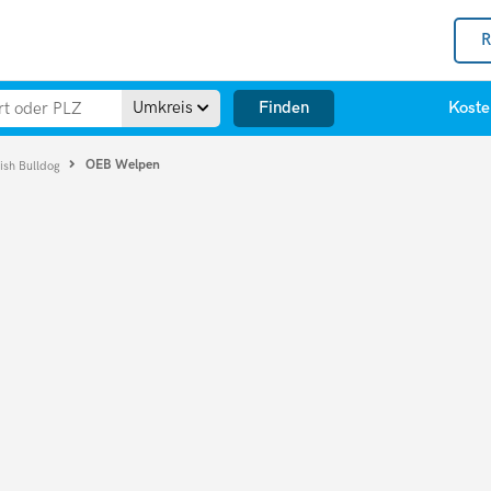
R
Finden
Umkreis
Koste
OEB Welpen
ish Bulldog