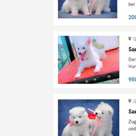
bei
20
G
Sa
Der
Hun
95
G
Sa
Zug
und