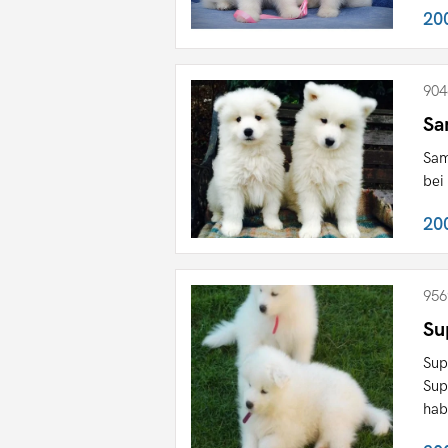
20
904
Sa
Sam
bei
20
956
Su
Sup
Sup
hab