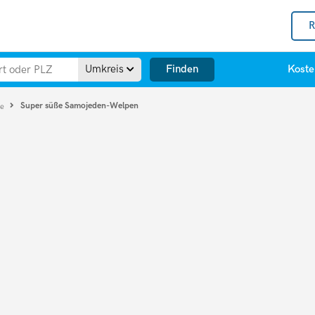
R
Finden
Umkreis
Koste
Super süße Samojeden-Welpen
de