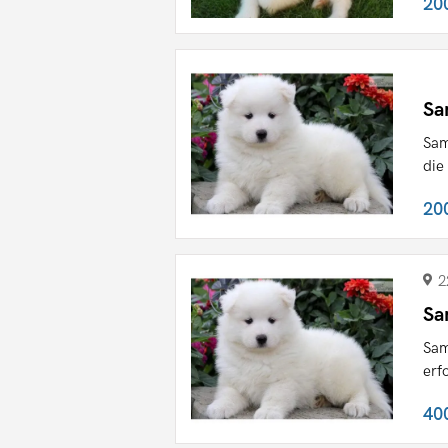
20
Sa
Sam
die
20
2
Sa
Sam
erf
40