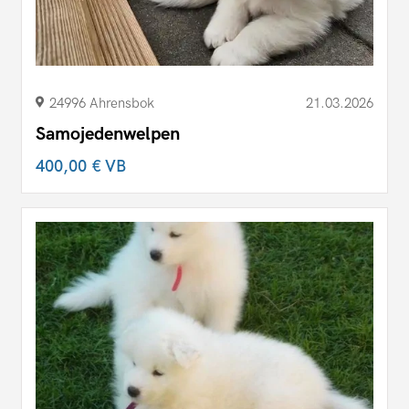
24996 Ahrensbok
21.03.2026
Samojedenwelpen
400,00 €
VB