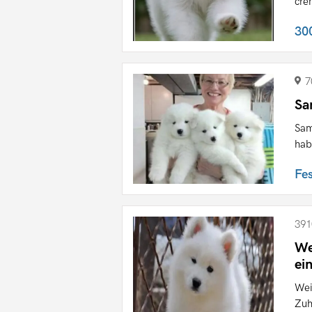
cre
30
7
Sa
Sam
hab
Fe
391
We
ei
Wei
Zuh