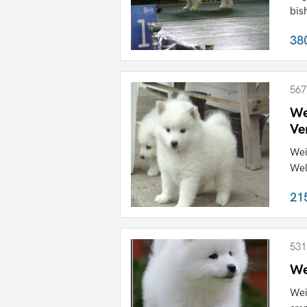
bis
38
567
We
Ve
Wei
Wel
21
531
We
Wei