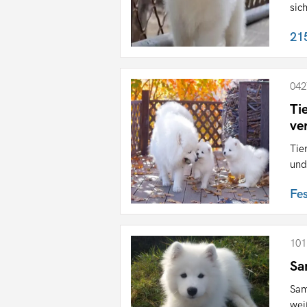
sich
21
042
Ti
ve
Tie
und
Fe
101
Sa
Sam
wei