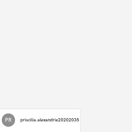
PR
priscilia.alexandrie20202035