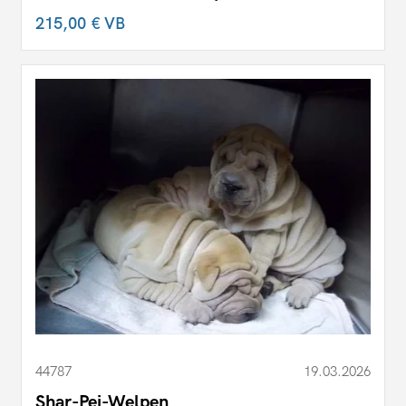
215,00 €
VB
44787
19.03.2026
Shar-Pei-Welpen