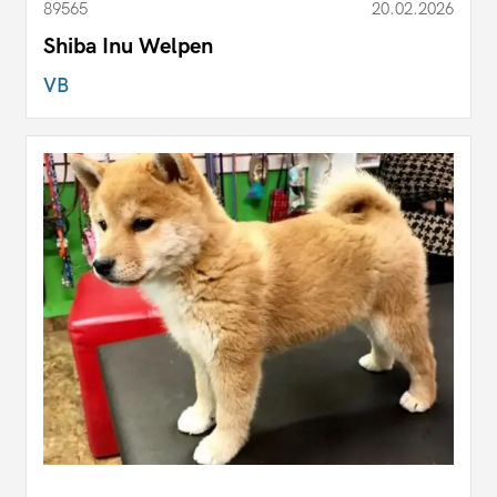
89565
20.02.2026
Shiba Inu Welpen
VB