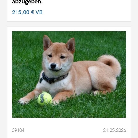
abzugeben.
215,00 €
VB
39104
21.05.2026