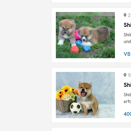
2
Sh
Shi
und
VB
5
Sh
Shi
erf
40