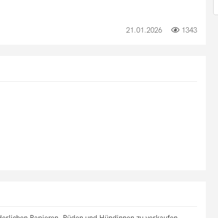
21.01.2026
1343
rderlichen Papieren. Rüden und Hündinnen zu verkaufen.