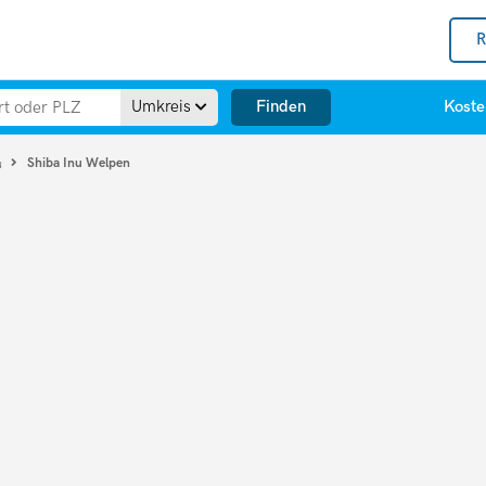
R
Finden
Umkreis
Koste
Shiba Inu Welpen
u