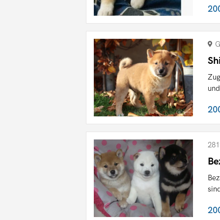
20
G
Sh
Zug
und
20
281
Be
Bez
sin
20