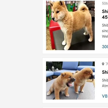
506
Sh
45
Shi
sin
Wel
30
7
Sh
Shi
Atm
VB