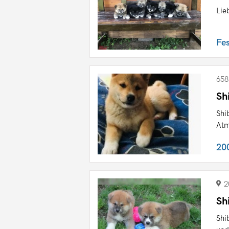
Lie
Fe
658
Sh
Shi
Atm
20
2
Sh
Shi