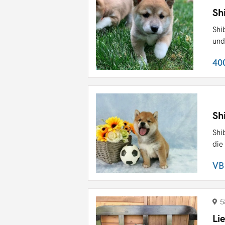
Sh
Shi
und
40
Sh
Shi
die
VB
5
Li