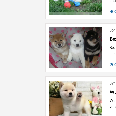
und
40
861
Be
Bez
sin
20
391
Wu
Wun
vol