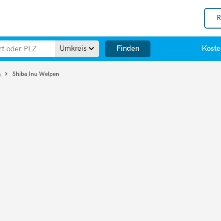
R
Finden
Umkreis
Koste
Shiba Inu Welpen
u