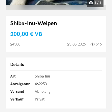
1 / 1
Shiba-Inu-Welpen
200,00 €
VB
24588
25.05.2026
516
Details
Art
Shiba Inu
Anzeigennr.
462253
Versand
Abholung
Verkauf
Privat