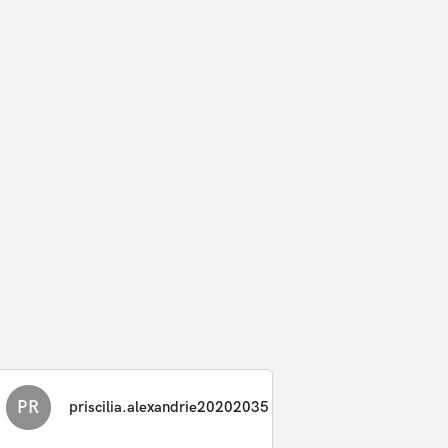
PR
priscilia.alexandrie20202035