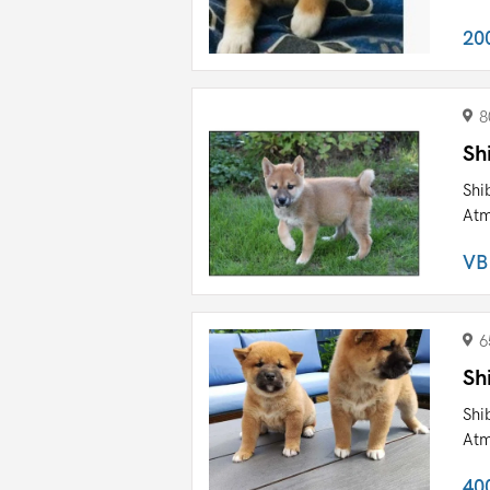
20
8
Sh
Shi
Atm
VB
6
Sh
Shi
Atm
40