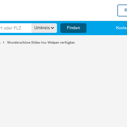
R
Finden
Umkreis
Koste
Wunderschöne Shiba-Inu-Welpen verfügbar.
u