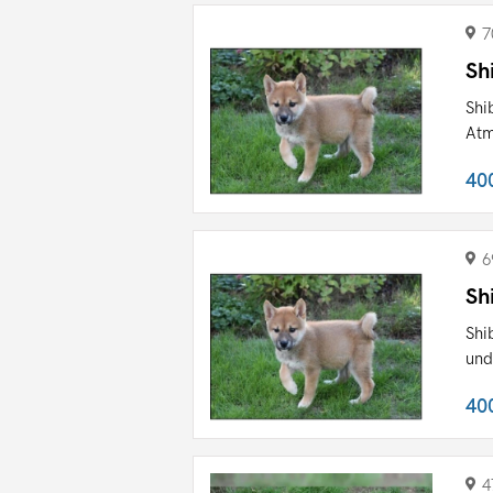
7
Sh
Shi
Atm
40
6
Sh
Shi
und
40
4