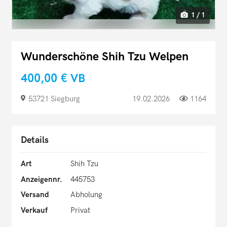
1 / 1
Wunderschöne Shih Tzu Welpen
400,00 €
VB
53721 Siegburg
19.02.2026
1164
Details
Art
Shih Tzu
Anzeigennr.
445753
Versand
Abholung
Verkauf
Privat