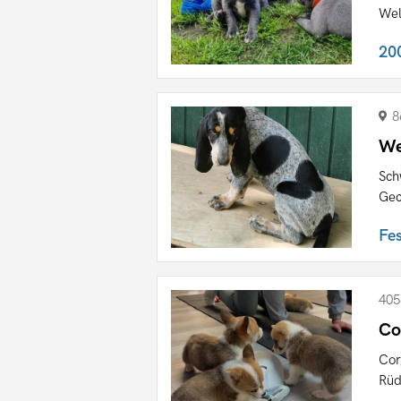
Wel
20
8
We
Sch
Gec
Fe
405
Co
Cor
Rüd