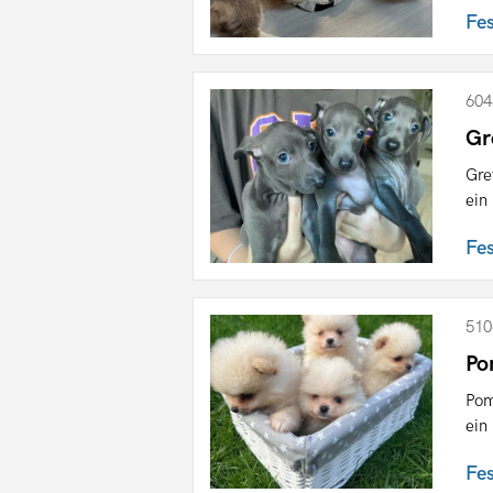
Fe
604
Gr
Gre
ein
Fe
510
Po
Pom
ein
Fe