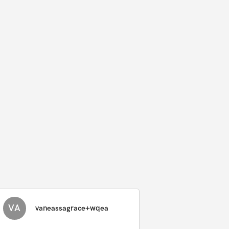
VA
vaneassagrace+wqea