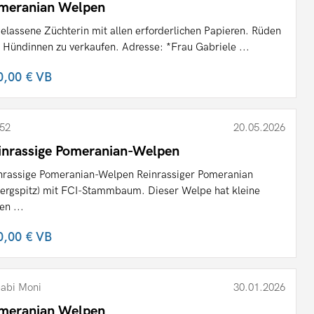
meranian Welpen
elassene Züchterin mit allen erforderlichen Papieren. Rüden
 Hündinnen zu verkaufen. Adresse: *Frau Gabriele ...
0,00 €
VB
52
20.05.2026
inrassige Pomeranian-Welpen
nrassige Pomeranian-Welpen Reinrassiger Pomeranian
ergspitz) mit FCI-Stammbaum. Dieser Welpe hat kleine
en ...
0,00 €
VB
abi Moni
30.01.2026
meranian Welpen