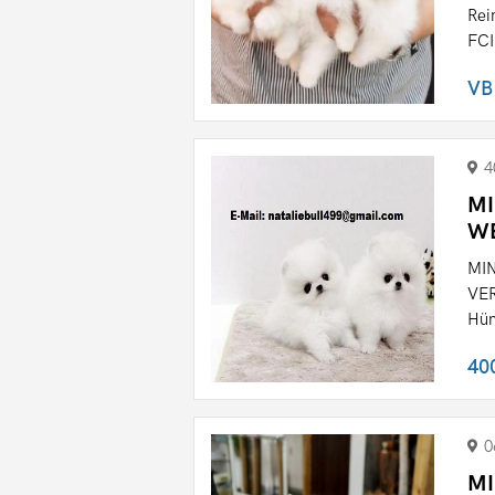
Rei
FCI
VB
4
MI
W
MI
VER
Hün
40
0
MI