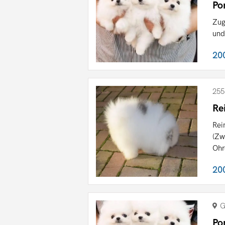
Po
Zug
und
20
255
Re
Rei
(Zw
Ohr
20
G
Po