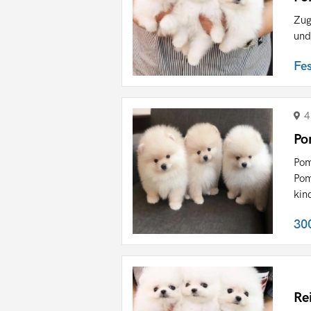
Zug
und
Fe
4
Po
Pom
Pom
kin
30
Re