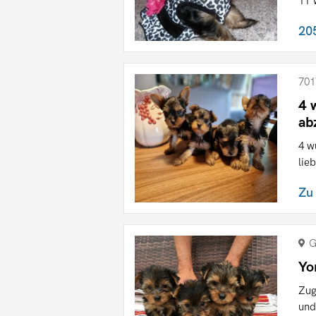
11 
20
701
4 
ab
4 w
lie
Zu
G
Yo
Zug
und