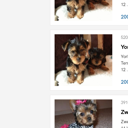
12 .
20
520
Yo
Yor
Ter
12 .
20
391
Zw
Zwe