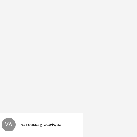
VA
vaneassagrace+qaa