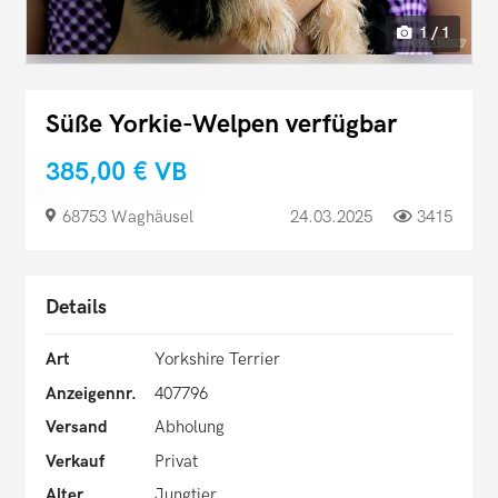
1 / 1
Süße Yorkie-Welpen verfügbar
385,00 €
VB
68753 Waghäusel
24.03.2025
3415
Details
Art
Yorkshire Terrier
Anzeigennr.
407796
Versand
Abholung
Verkauf
Privat
Alter
Jungtier