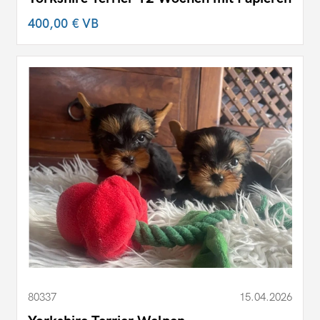
400,00 €
VB
80337
15.04.2026