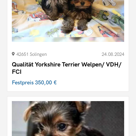
42651 Solingen
24.08.2024
Qualität Yorkshire Terrier Welpen/ VDH/
FCI
Festpreis
350,00 €