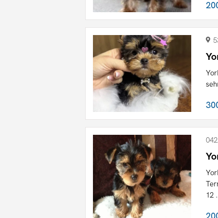
20
5
Yo
Yor
seh
30
042
Yo
Yor
Ter
12 .
20