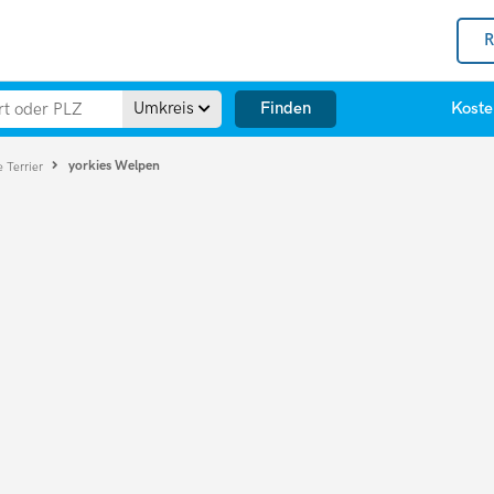
R
Finden
Umkreis
Koste
yorkies Welpen
e Terrier