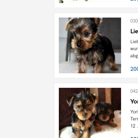
030
Li
Lie
wur
abg
20
042
Yo
Yor
Ter
12 .