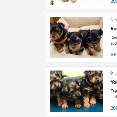
20
816
Re
Rei
suc
VB
G
Yo
Zug
und
20