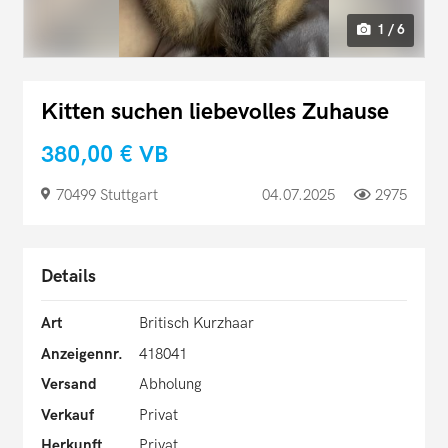
1 / 6
Kitten suchen liebevolles Zuhause
380,00 €
VB
70499 Stuttgart
04.07.2025
2975
Details
Art
Britisch Kurzhaar
Anzeigennr.
418041
Versand
Abholung
Verkauf
Privat
Herkunft
Privat